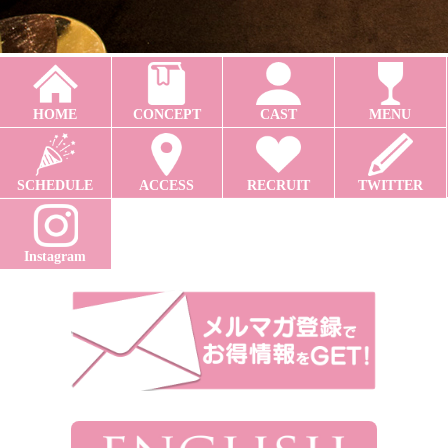
HOME
CONCEPT
CAST
MENU
SCHEDULE
ACCESS
RECRUIT
TWITTER
Instagram