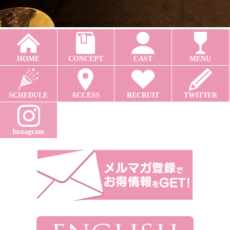
HOME
CONCEPT
CAST
MENU
SCHEDULE
ACCESS
RECRUIT
TWITTER
Instagram